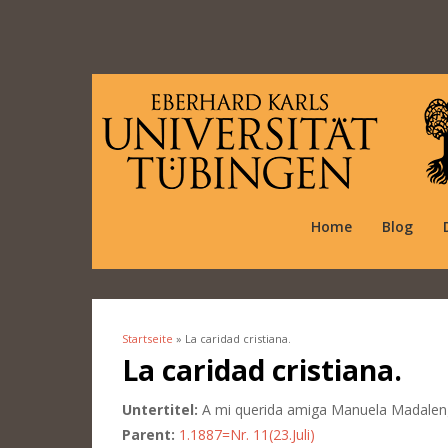
Home
Blog
Startseite
» La caridad cristiana.
Sie sind hier
La caridad cristiana.
Untertitel:
A mi querida amiga Manuela Madaleng
Parent:
1.1887=Nr. 11(23.Juli)