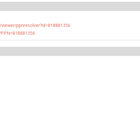
n.de/viewer/ppnresolver?id=818881356
PN?PPN=818881356