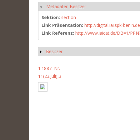
Metadaten Besitzer
Ausblenden
Sektion:
section
Link Präsentation:
http://digital.iai.spk-berli
Link Referenz:
http://www.iaicat.de/DB=1/P
Besitzer
Anzeigen
1.1887=Nr.
11(23.Juli),3