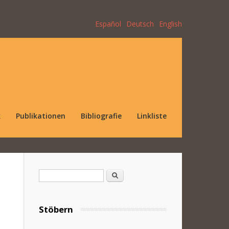
Español
Deutsch
English
k
Publikationen
Bibliografie
Linkliste
Suchformular
Suche
Stöbern