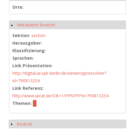
Orte:
Metadaten Besitzer
Ausblenden
Sektion:
section
Herausgeber:
Klassifizierung:
Sprachen:
Link Präsentation:
http://digital.iai.spk-berlin.de/viewer/ppnresolver?
id=790813254
Link Referenz:
http://www.iaicat.de/DB=1/PPN?PPN=790813254
Themen:
Besitzer
Anzeigen