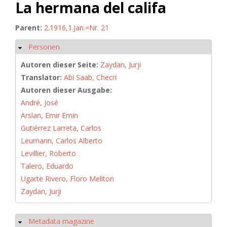
La hermana del califa
Parent:
2.1916,1.Jan.=Nr. 21
Personen
Ausblenden
Autoren dieser Seite:
Zaydan, Jurji
Translator:
Abi Saab, Checri
Autoren dieser Ausgabe:
André, José
Arslan, Emir Emin
Gutiérrez Larreta, Carlos
Leumann, Carlos Alberto
Levillier, Roberto
Talero, Eduardo
Ugarte Rivero, Floro Meliton
Zaydan, Jurji
Metadata magazine
Ausblenden