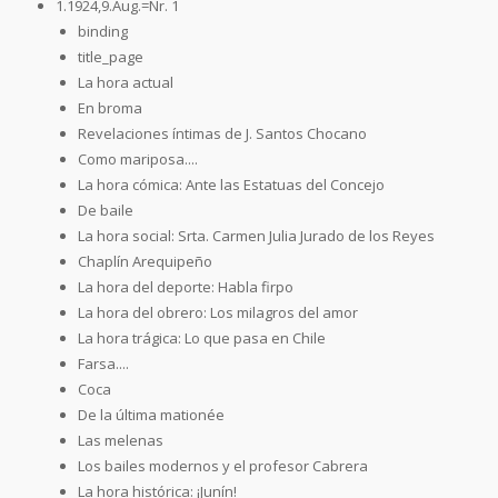
1.1924,9.Aug.=Nr. 1
binding
title_page
La hora actual
En broma
Revelaciones íntimas de J. Santos Chocano
Como mariposa....
La hora cómica: Ante las Estatuas del Concejo
De baile
La hora social: Srta. Carmen Julia Jurado de los Reyes
Chaplín Arequipeño
La hora del deporte: Habla firpo
La hora del obrero: Los milagros del amor
La hora trágica: Lo que pasa en Chile
Farsa....
Coca
De la última mationée
Las melenas
Los bailes modernos y el profesor Cabrera
La hora histórica: ¡Junín!