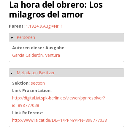
La hora del obrero: Los
milagros del amor
Parent:
1.1924,9.Aug.=Nr. 1
Personen
Ausblenden
Autoren dieser Ausgabe:
García Calderón, Ventura
Metadaten Besitzer
Ausblenden
Sektion:
section
Link Präsentation:
http://digital.iai.spk-berlin.de/viewer/ppnresolver?
id=898777038
Link Referenz:
http://www.iaicat.de/DB=1/PPN?PPN=898777038