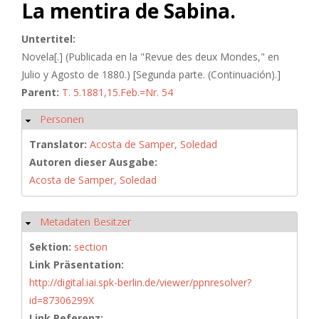
La mentira de Sabina.
Untertitel:
Novela[.] (Publicada en la "Revue des deux Mondes," en
Julio y Agosto de 1880.) [Segunda parte. (Continuación).]
Parent:
T. 5.1881,15.Feb.=Nr. 54
Personen
Ausblenden
Translator:
Acosta de Samper, Soledad
Autoren dieser Ausgabe:
Acosta de Samper, Soledad
Metadaten Besitzer
Ausblenden
Sektion:
section
Link Präsentation:
http://digital.iai.spk-berlin.de/viewer/ppnresolver?
id=87306299X
Link Referenz: