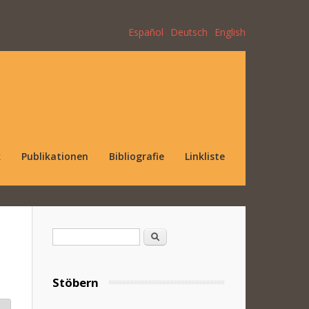
Español
Deutsch
English
k
Publikationen
Bibliografie
Linkliste
Suchformular
Suche
Stöbern