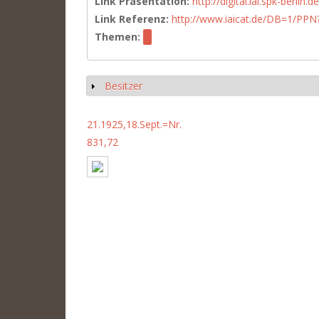
Link Präsentation:
http://digital.iai.spk-berli
Link Referenz:
http://www.iaicat.de/DB=1/P
Themen:
Besitzer
Anzeigen
21.1925,18.Sept.=Nr.
831,72