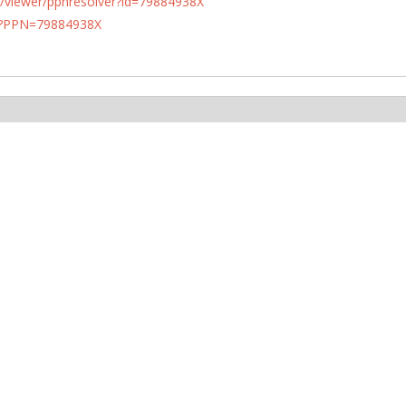
n.de/viewer/ppnresolver?id=79884938X
PN?PPN=79884938X