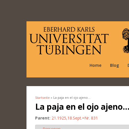
Home
Blog
Startseite
» La paja en el ojo ajeno...
Sie sind hier
La paja en el ojo ajeno..
Parent:
21.1925,18.Sept.=Nr. 831
Personen
Ausblenden