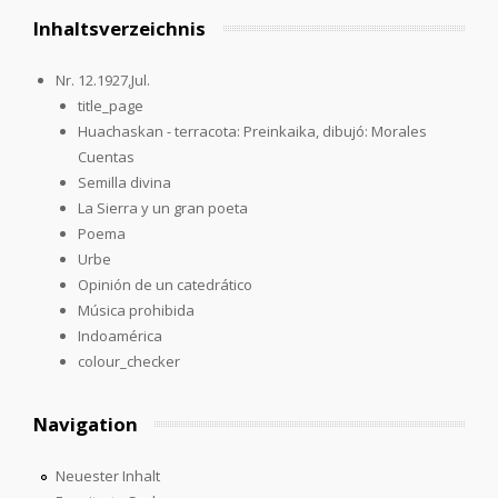
Inhaltsverzeichnis
Nr. 12.1927,Jul.
title_page
Huachaskan - terracota: Preinkaika, dibujó: Morales
Cuentas
Semilla divina
La Sierra y un gran poeta
Poema
Urbe
Opinión de un catedrático
Música prohibida
Indoamérica
colour_checker
Navigation
Neuester Inhalt