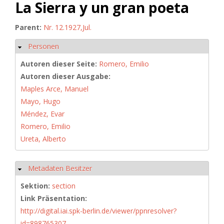
La Sierra y un gran poeta
Parent:
Nr. 12.1927,Jul.
Personen
Ausblenden
Autoren dieser Seite:
Romero, Emilio
Autoren dieser Ausgabe:
Maples Arce, Manuel
Mayo, Hugo
Méndez, Evar
Romero, Emilio
Ureta, Alberto
Metadaten Besitzer
Ausblenden
Sektion:
section
Link Präsentation:
http://digital.iai.spk-berlin.de/viewer/ppnresolver?
id=898765307