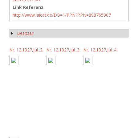
Link Referenz:
http://www.iaicat.de/DB=1/PPN?PPN=898765307
Besitzer
Anzeigen
Nr. 12.1927,Jul.,2
Nr. 12.1927,Jul.,3
Nr. 12.1927,Jul.,4