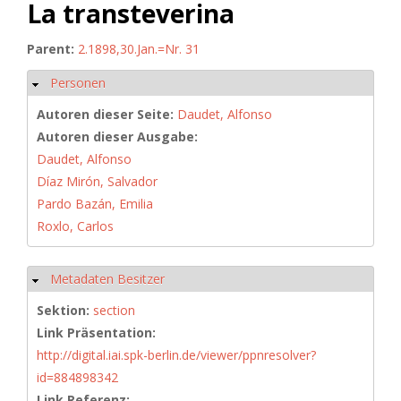
La transteverina
Parent:
2.1898,30.Jan.=Nr. 31
Personen
Ausblenden
Autoren dieser Seite:
Daudet, Alfonso
Autoren dieser Ausgabe:
Daudet, Alfonso
Díaz Mirón, Salvador
Pardo Bazán, Emilia
Roxlo, Carlos
Metadaten Besitzer
Ausblenden
Sektion:
section
Link Präsentation:
http://digital.iai.spk-berlin.de/viewer/ppnresolver?
id=884898342
Link Referenz: