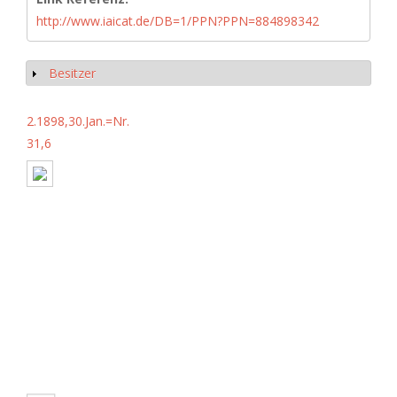
http://www.iaicat.de/DB=1/PPN?PPN=884898342
Besitzer
Anzeigen
2.1898,30.Jan.=Nr.
31,6