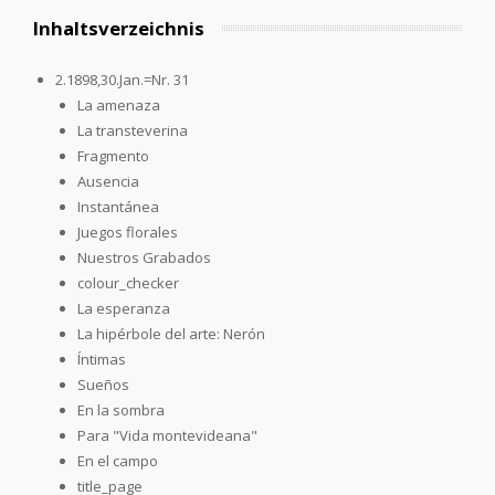
Inhaltsverzeichnis
2.1898,30.Jan.=Nr. 31
La amenaza
La transteverina
Fragmento
Ausencia
Instantánea
Juegos florales
Nuestros Grabados
colour_checker
La esperanza
La hipérbole del arte: Nerón
Íntimas
Sueños
En la sombra
Para "Vida montevideana"
En el campo
title_page