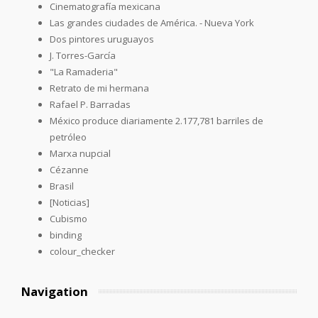
Cinematografía mexicana
Las grandes ciudades de América. - Nueva York
Dos pintores uruguayos
J. Torres-García
"La Ramaderia"
Retrato de mi hermana
Rafael P. Barradas
México produce diariamente 2.177,781 barriles de
petróleo
Marxa nupcial
Cézanne
Brasil
[Noticias]
Cubismo
binding
colour_checker
Navigation