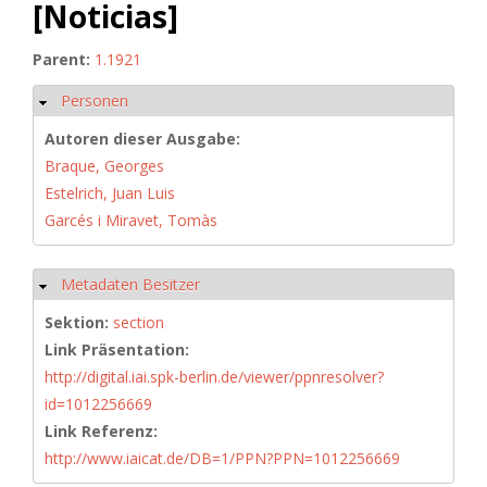
[Noticias]
Parent:
1.1921
Personen
Ausblenden
Autoren dieser Ausgabe:
Braque, Georges
Estelrich, Juan Luis
Garcés i Miravet, Tomàs
Metadaten Besitzer
Ausblenden
Sektion:
section
Link Präsentation:
http://digital.iai.spk-berlin.de/viewer/ppnresolver?
id=1012256669
Link Referenz:
http://www.iaicat.de/DB=1/PPN?PPN=1012256669