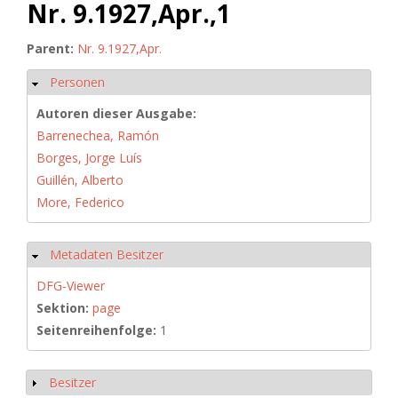
Nr. 9.1927,Apr.,1
Parent:
Nr. 9.1927,Apr.
Personen
Ausblenden
Autoren dieser Ausgabe:
Barrenechea, Ramón
Borges, Jorge Luís
Guillén, Alberto
More, Federico
Metadaten Besitzer
Ausblenden
DFG-Viewer
Sektion:
page
Seitenreihenfolge:
1
Besitzer
Anzeigen