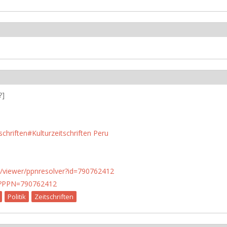
?]
schriften#Kulturzeitschriften Peru
n.de/viewer/ppnresolver?id=790762412
PN?PPN=790762412
Politik
Zeitschriften