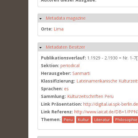
Metadata magazine
Ausblenden
Orte:
Lima
Metadaten Besitzer
Ausblenden
Publikationsverlauf:
1.1929 - 2.1930 = Nr. 1-7[
Sektion:
periodical
Herausgeber:
Sanmarti
Klassifizierung:
Lateinamerikanische Kulturzeit
Sprachen:
es
Sammlung:
Kulturzeitschriften Peru
Link Präsentation:
http://digital.iai.spk-berli
Link Referenz:
http://www.iaicat.de/DB=1/P
Themen:
Peru
Kultur
Literatur
Philosophie