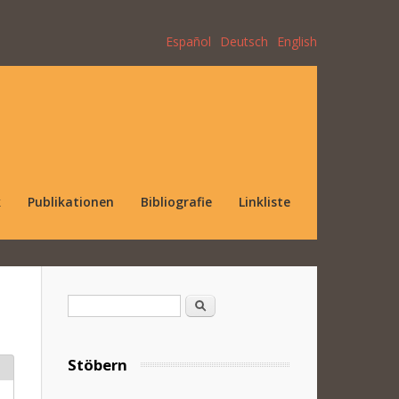
Español
Deutsch
English
k
Publikationen
Bibliografie
Linkliste
Suchformular
Suche
Stöbern