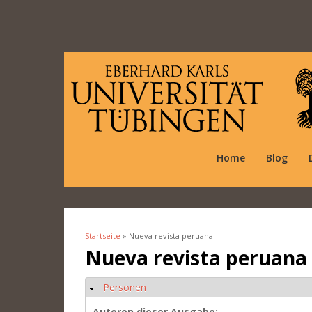
Home
Blog
Startseite
» Nueva revista peruana
Sie sind hier
Nueva revista peruana
Personen
Ausblenden
Autoren dieser Ausgabe: