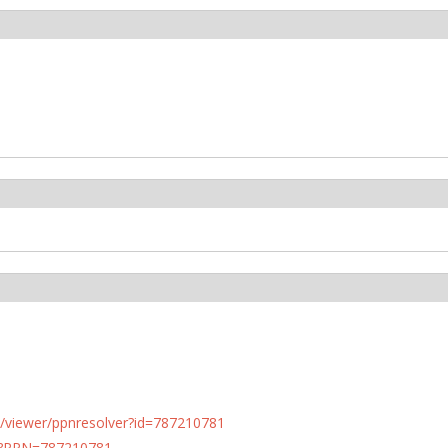
n.de/viewer/ppnresolver?id=787210781
PN?PPN=787210781