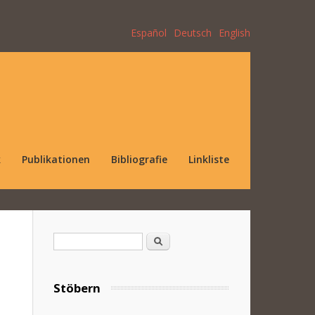
Español
Deutsch
English
k
Publikationen
Bibliografie
Linkliste
Suchformular
Suche
Stöbern