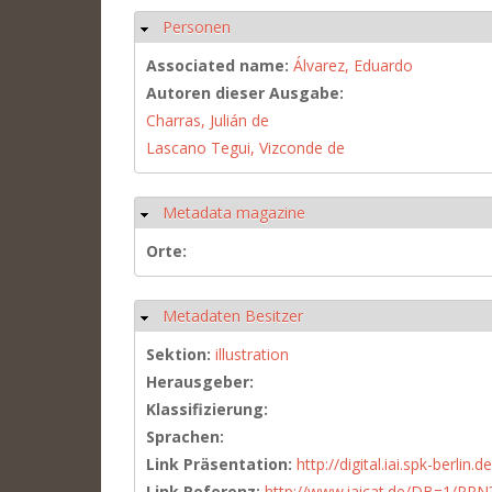
Personen
Ausblenden
Associated name:
Álvarez, Eduardo
Autoren dieser Ausgabe:
Charras, Julián de
Lascano Tegui, Vizconde de
Metadata magazine
Ausblenden
Orte:
Metadaten Besitzer
Ausblenden
Sektion:
illustration
Herausgeber:
Klassifizierung:
Sprachen:
Link Präsentation:
http://digital.iai.spk-berli
Link Referenz:
http://www.iaicat.de/DB=1/P