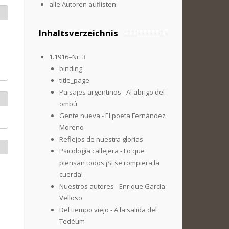
alle Autoren auflisten
Inhaltsverzeichnis
1.1916=Nr. 3
binding
title_page
Paisajes argentinos - Al abrigo del
ombú
Gente nueva - El poeta Fernández
Moreno
Reflejos de nuestra glorias
Psicología callejera - Lo que
piensan todos ¡Si se rompiera la
cuerda!
Nuestros autores - Enrique García
Velloso
Del tiempo viejo - A la salida del
Tedéum