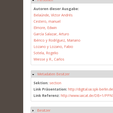
Autoren dieser Ausgabe:
Belaúnde, Víctor Andrés
Cestero, manuel
Elmore, Edwin
García Salazar, Arturo
Ibérico y Rodríguez, Mariano
Lozano y Lozano, Fabio
Sotela, Rogelio
Wiesse y R., Carlos
Metadaten Besitzer
Ausblenden
Sektion:
section
Link Präsentation:
http://digital.iai.spk-berli
Link Referenz:
http://www.iaicat.de/DB=1/P
Besitzer
Anzeigen