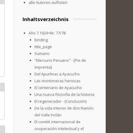
alle Autoren auflisten
Inhaltsverzeichnis
Año 7.1924=Nr. 77/78
binding
title_page
Sumario
"Mercurio Peruano" - [Pie de
imprenta]
Del Apurímac a Ayacucho
Las montoneras heroicas
El centenario de Ayacucho
Una nueva filosofía de la historia
El regenerador - (Conclusión)
De la vida interior de don Ramón
del Valle Inclán
El comité internacional de
cooperación intelectual y el