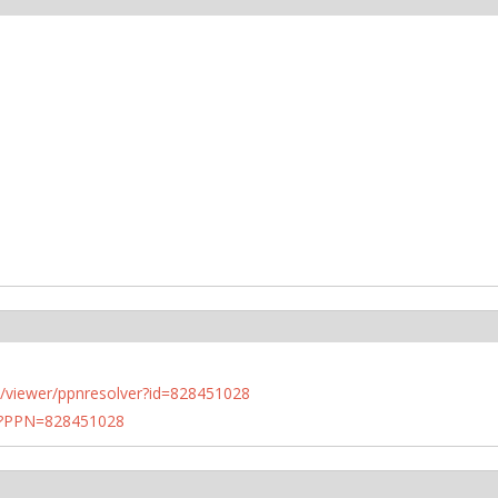
n.de/viewer/ppnresolver?id=828451028
PN?PPN=828451028