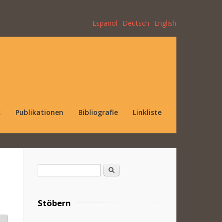
Español
Deutsch
English
k
Publikationen
Bibliografie
Linkliste
Suchformular
Suche
Stöbern