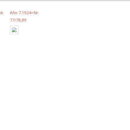
r.
Año 7.1924=Nr.
77/78,89