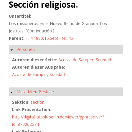
Sección religiosa.
Untertitel:
Los misioneros en el Nuevo Reino de Granada. Los
Jesuitas. [Continuación.]
Parent:
T. 4.1880,15.Sept.=Nr. 45
Personen
Ausblenden
Autoren dieser Seite:
Acosta de Samper, Soledad
Autoren dieser Ausgabe:
Acosta de Samper, Soledad
Metadaten Besitzer
Ausblenden
Sektion:
section
Link Präsentation:
http://digital.iai.spk-berlin.de/viewer/ppnresolver?
id=873062574
Link Referenz: