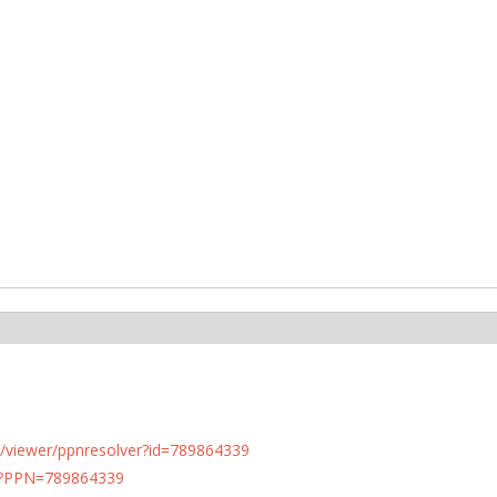
n.de/viewer/ppnresolver?id=789864339
PN?PPN=789864339