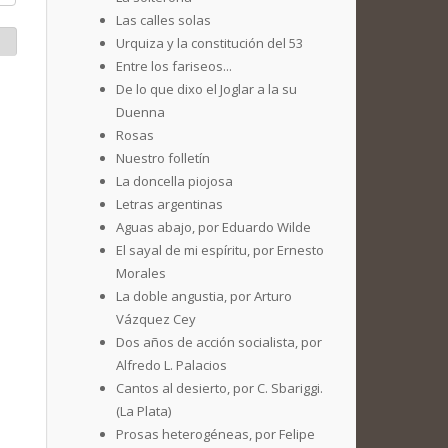
Las calles solas
Urquiza y la constitución del 53
Entre los fariseos...
De lo que dixo el Joglar a la su
Duenna
Rosas
Nuestro folletín
La doncella piojosa
Letras argentinas
Aguas abajo, por Eduardo Wilde
El sayal de mi espíritu, por Ernesto
Morales
La doble angustia, por Arturo
Vázquez Cey
Dos años de acción socialista, por
Alfredo L. Palacios
Cantos al desierto, por C. Sbariggi.
(La Plata)
Prosas heterogéneas, por Felipe