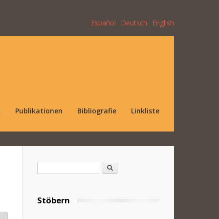
Español
Deutsch
English
k
Publikationen
Bibliografie
Linkliste
Suchformular
Suche
Stöbern