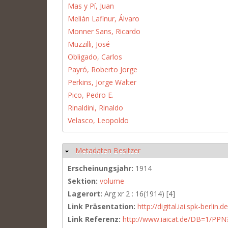
Mas y Pí, Juan
Melián Lafinur, Álvaro
Monner Sans, Ricardo
Muzzilli, José
Obligado, Carlos
Payró, Roberto Jorge
Perkins, Jorge Walter
Pico, Pedro E.
Rinaldini, Rinaldo
Velasco, Leopoldo
Metadaten Besitzer
Ausblenden
Erscheinungsjahr:
1914
Sektion:
volume
Lagerort:
Arg xr 2 : 16(1914) [4]
Link Präsentation:
http://digital.iai.spk-berli
Link Referenz:
http://www.iaicat.de/DB=1/P