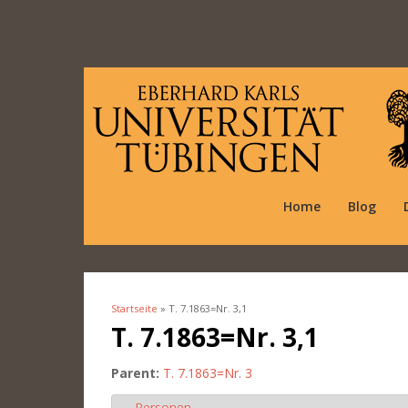
Home
Blog
Startseite
» T. 7.1863=Nr. 3,1
Sie sind hier
T. 7.1863=Nr. 3,1
Parent:
T. 7.1863=Nr. 3
Personen
Ausblenden