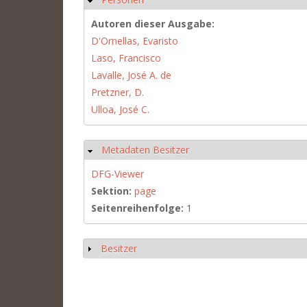
Autoren dieser Ausgabe:
D'Ornellas, Evaristo
Laso, Francisco
Lavalle, José A. de
Pretzner, D.
Ulloa, José C.
Metadaten Besitzer
Ausblenden
DFG-Viewer
Sektion:
page
Seitenreihenfolge:
1
Besitzer
Anzeigen