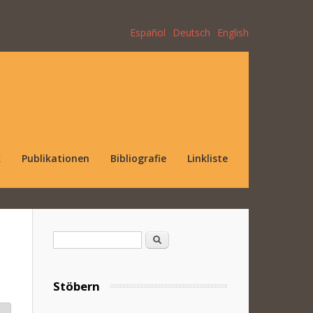
Español
Deutsch
English
k
Publikationen
Bibliografie
Linkliste
Suchformular
Suche
Stöbern