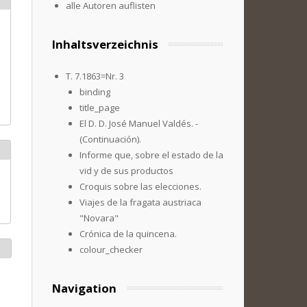
alle Autoren auflisten
Inhaltsverzeichnis
T. 7.1863=Nr. 3
binding
title_page
El D. D. José Manuel Valdés. -
(Continuación).
Informe que, sobre el estado de la
vid y de sus productos
Croquis sobre las elecciones.
Viajes de la fragata austriaca
"Novara"
Crónica de la quincena.
colour_checker
Navigation