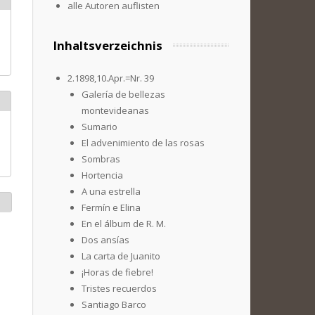
alle Autoren auflisten
Inhaltsverzeichnis
2.1898,10.Apr.=Nr. 39
Galería de bellezas
montevideanas
Sumario
El advenimiento de las rosas
Sombras
Hortencia
A una estrella
Fermín e Elina
En el álbum de R. M.
Dos ansías
La carta de Juanito
¡Horas de fiebre!
Tristes recuerdos
Santiago Barco