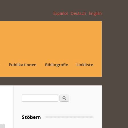
Español
Deutsch
English
k
Publikationen
Bibliografie
Linkliste
Suchformular
Suche
Stöbern