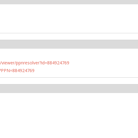
n.de/viewer/ppnresolver?id=884924769
PN?PPN=884924769