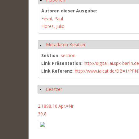
Autoren dieser Ausgabe:
Féval, Paul
Flores, Julio
Metadaten Besitzer
Ausblenden
Sektion:
section
Link Präsentation:
http://digital.iai.spk-berli
Link Referenz:
http://www.iaicat.de/DB=1/P
Besitzer
Anzeigen
2.1898,10.Apr.=Nr.
39,8