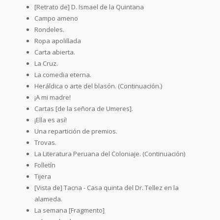
[Retrato de] D. Ismael de la Quintana
Campo ameno
Rondeles.
Ropa apolillada
Carta abierta.
La Cruz.
La comedia eterna.
Heráldica o arte del blasón. (Continuación.)
¡A mi madre!
Cartas [de la señora de Umeres].
¡Ella es así!
Una repartición de premios.
Trovas.
La Literatura Peruana del Coloniaje. (Continuación)
Folletín
Tijera
[Vista de] Tacna - Casa quinta del Dr. Tellez en la
alameda.
La semana [Fragmento]