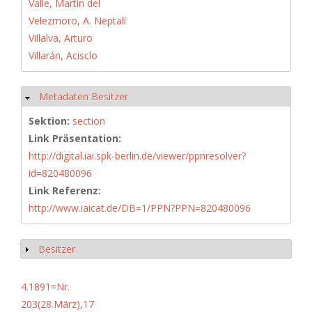
Valle, Martín del
Velezmoro, A. Neptalí
Villalva, Arturo
Villarán, Acisclo
Metadaten Besitzer
Ausblenden
Sektion:
section
Link Präsentation:
http://digital.iai.spk-berlin.de/viewer/ppnresolver?
id=820480096
Link Referenz:
http://www.iaicat.de/DB=1/PPN?PPN=820480096
Besitzer
Anzeigen
4.1891=Nr.
203(28.März),17