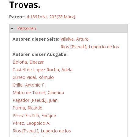
Trovas.
Parent:
4.1891=Nr. 203(28.März)
Personen
Ausblenden
Autoren dieser Seite:
Villalva, Arturo
Ríos [Pseud.], Lupercio de los
Autoren dieser Ausgabe:
Boloña, Eleazar
Castell de López Rocha, Adela
Cúneo Vidal, Rómulo
Grillo, Antonio F.
Matto de Turner, Clorinda
Pagador [Pseud.], Juan
Palma, Ricardo
Pérez Escrich, Enrique
Pérez, Leopoldo A.
Ríos [Pseud.], Lupercio de los