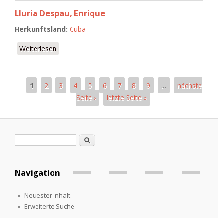
Lluria Despau, Enrique
Herkunftsland:
Cuba
Weiterlesen
über Lluria Despau, Enrique
1
2
3
4
5
6
7
8
9
…
nächste
Seiten
Seite ›
letzte Seite »
Suchformular
Suche
Navigation
Neuester Inhalt
Erweiterte Suche