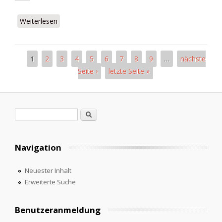
Weiterlesen
über 2.1889,11.Mai=Nr. 105,Suplemento
1
2
3
4
5
6
7
8
9
…
nächste
Seiten
Seite ›
letzte Seite »
Suchformular
Suche
Navigation
Neuester Inhalt
Erweiterte Suche
Benutzeranmeldung