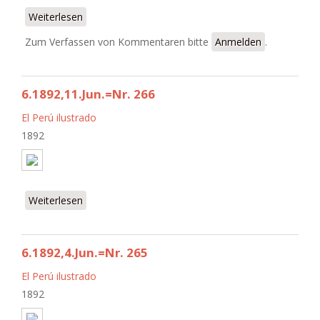
Weiterlesen
über Redes de comunicación. Estudios sobre la
prensa en el mundo hispanohablante.
Zum Verfassen von Kommentaren bitte
Anmelden
.
6.1892,11.Jun.=Nr. 266
El Perú ilustrado
1892
Weiterlesen
über 6.1892,11.Jun.=Nr. 266
6.1892,4.Jun.=Nr. 265
El Perú ilustrado
1892