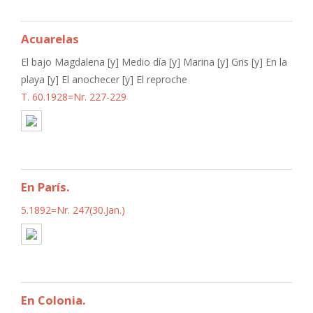
Acuarelas
El bajo Magdalena [y] Medio día [y] Marina [y] Gris [y] En la
playa [y] El anochecer [y] El reproche
T. 60.1928=Nr. 227-229
En París.
5.1892=Nr. 247(30.Jan.)
En Colonia.