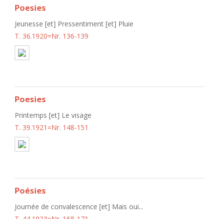
Poesies
Jeunesse [et] Pressentiment [et] Pluie
T. 36.1920=Nr. 136-139
Poesies
Printemps [et] Le visage
T. 39.1921=Nr. 148-151
Poésies
Journée de convalescence [et] Mais oui...
T. 44.1923=Nr. 168-171