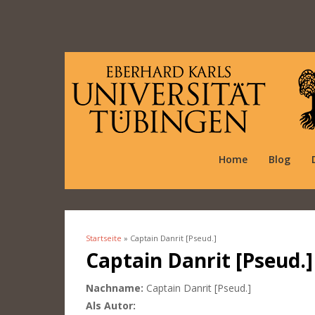
Home
Blog
Startseite
» Captain Danrit [Pseud.]
Sie sind hier
Captain Danrit [Pseud.]
Nachname:
Captain Danrit [Pseud.]
Als Autor: