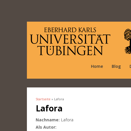
Home
Blog
Startseite
» Lafora
Sie sind hier
Lafora
Nachname:
Lafora
Als Autor: