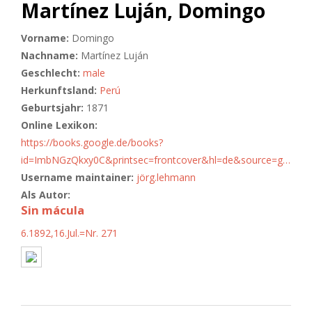
Martínez Luján, Domingo
Vorname:
Domingo
Nachname:
Martínez Luján
Geschlecht:
male
Herkunftsland:
Perú
Geburtsjahr:
1871
Online Lexikon:
https://books.google.de/books?
id=ImbNGzQkxy0C&printsec=frontcover&hl=de&source=g…
Username maintainer:
jörg.lehmann
Als Autor:
Sin mácula
6.1892,16.Jul.=Nr. 271