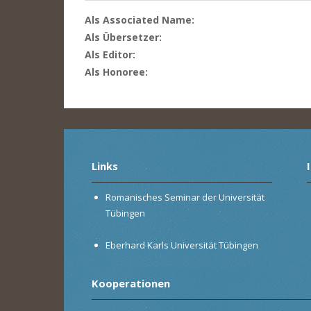
Als Associated Name:
Als Übersetzer:
Als Editor:
Als Honoree:
Links
Romanisches Seminar der Universität
Tübingen
Eberhard Karls Universität Tübingen
Kooperationen