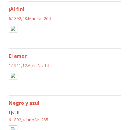
¡Al fin!
6.1892,28.Mai=Nr. 264
El amor
1.1911,12.Apr.=Nr. 14
Negro y azul
I [y] II
6.1892,4.Jun.=Nr. 265