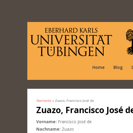
Home
Blog
Startseite
» Zuazo, Francisco José de
Sie sind hier
Zuazo, Francisco José d
Vorname:
Francisco José de
Nachname:
Zuazo