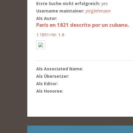
Erste Suche nicht erfolgreich:
yes
Username maintainer:
jörg.lehmann
Als Autor:
París en 1821 descrito por un cubano.
1.1891=Nr. 1-8
Als Associated Name:
Als Übersetzer:
Als Editor:
Als Honoree: