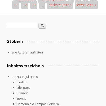
11
12
13
…
nächste Seite ›
letzte Seite »
Pages
Search form
Search
Stöbern
alle Autoren auflisten
Inhaltsverzeichnis
1.1913,31.Jul.=Nr. 8
binding
title_page
Sumario
Ypora.
Homenaje á Campos Cervera.