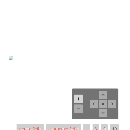
« erste Seite
‹ vorherige Seite
…
8
9
10