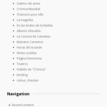
Salmos de amor
Crónica Mundial
Chanson pour elle
La tragedia.
En las lindes de la Niebla
Alberto Ghiraldo.
La Cacería de Camelias.
Mariano Carmena.
Horas de la tarde
Notas sueltas
Página Femenina
Teatros
Folletín de "Crónica"
binding
colour_checker
Navigation
Recent content