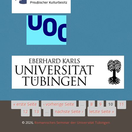
« erste Seite
‹ vorherige Seite
…
8
9
10
11
12
13
…
nächste Seite ›
letzte Seite »
© 2026,
Romanisches Seminar der Universität Tübingen