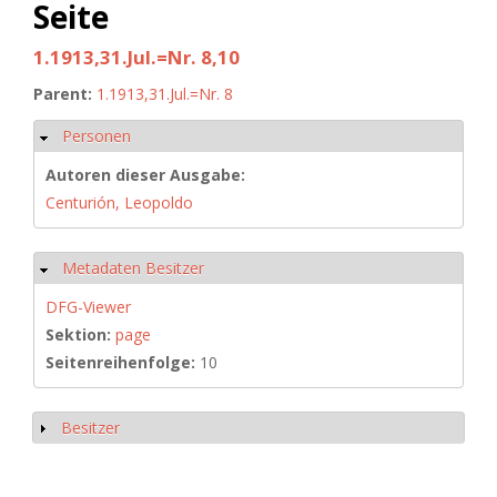
Seite
1.1913,31.Jul.=Nr. 8,10
Parent:
1.1913,31.Jul.=Nr. 8
Personen
Hide
Autoren dieser Ausgabe:
Centurión, Leopoldo
Metadaten Besitzer
Hide
DFG-Viewer
Sektion:
page
Seitenreihenfolge:
10
Besitzer
Show