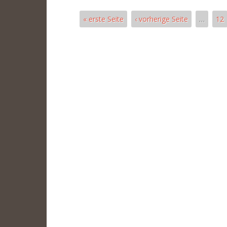
« erste Seite
‹ vorherige Seite
…
12
Pages