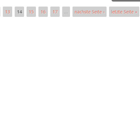
13
14
15
16
17
…
nächste Seite ›
letzte Seite »