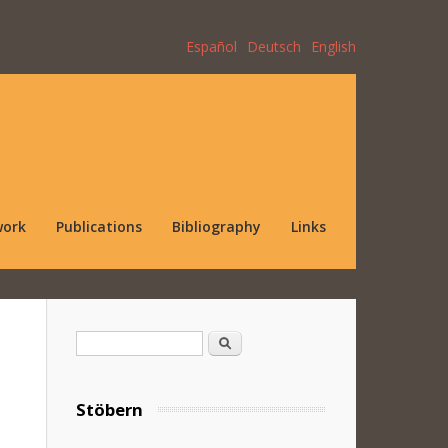
Español
Deutsch
English
work
Publications
Bibliography
Links
Search form
Search
Stöbern