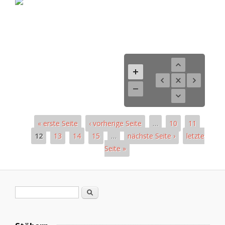
« erste Seite
‹ vorherige Seite
…
10
11
12
13
14
15
…
nächste Seite ›
letzte
Seite »
Pages
Search form
Search