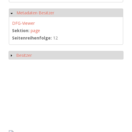
Metadaten Besitzer
Hide
DFG-Viewer
Sektion:
page
Seitenreihenfolge:
12
Besitzer
Show