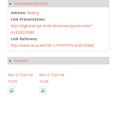
Metadaten Besitzer
Hide
Sektion:
binding
Link Präsentation:
http://digital.iai.spk-berlin.de/viewer/ppnresolver?
id=828235880
Link Referenz:
http://www.iaicat.de/DB=1/PPN?PPN=828235880
Besitzer
Show
Año 3.1920=Nr.
Año 3.1920=Nr.
19,95
19,96