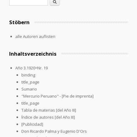
Search form
Search
Stöbern
alle Autoren auflisten
Inhaltsverzeichnis
Año 3.1920=Nr. 19
binding
title_page
Sumario
"Mercurio Peruano" - [Pie de imprenta]
title_page
Tabla de materias [del Año III]
Índice de autores [del Año III]
[Publicidad]
Don Ricardo Palma y Eugenio D'Ors