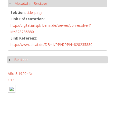
Metadaten Besitzer
Hide
Sektion:
title_page
Link Präsentation:
http://digital.iai.spk-berlin.de/viewer/ppnresolver?
id=828235880
Link Referenz:
http://www.iaicat.de/DB=1/PPN?PPN=828235880
Besitzer
Show
Año 3.1920=Nr.
19,1