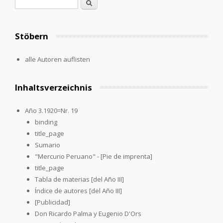
Search form
Search
Stöbern
alle Autoren auflisten
Inhaltsverzeichnis
Año 3.1920=Nr. 19
binding
title_page
Sumario
"Mercurio Peruano" - [Pie de imprenta]
title_page
Tabla de materias [del Año III]
Índice de autores [del Año III]
[Publicidad]
Don Ricardo Palma y Eugenio D'Ors