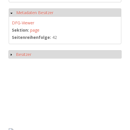
Metadaten Besitzer
Hide
DFG-Viewer
Sektion:
page
Seitenreihenfolge:
42
Besitzer
Show