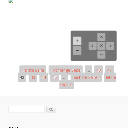
« erste Seite
‹ vorherige Seite
…
40
41
42
43
44
45
…
nächste Seite ›
letzte
Seite »
Pages
Search form
Search