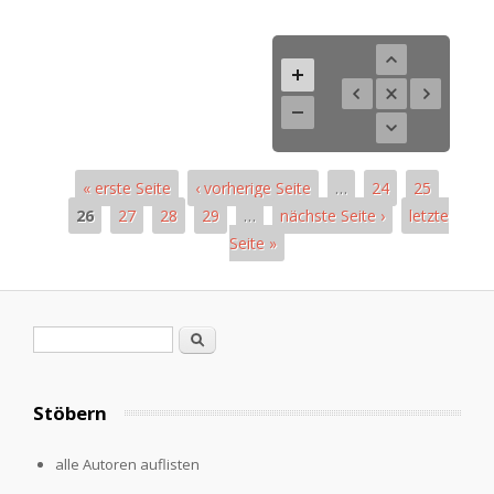
« erste Seite
‹ vorherige Seite
…
24
25
26
27
28
29
…
nächste Seite ›
letzte
Seite »
Pages
Search form
Search
Stöbern
alle Autoren auflisten