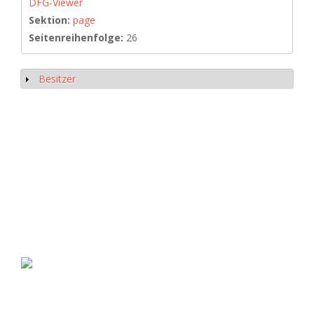
DFG-Viewer
Sektion:
page
Seitenreihenfolge:
26
Besitzer
Show