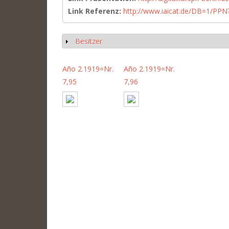
Link Referenz:
http://www.iaicat.de/DB=1/P
Besitzer
Show
Año 2.1919=Nr.
Año 2.1919=Nr.
7,95
7,96