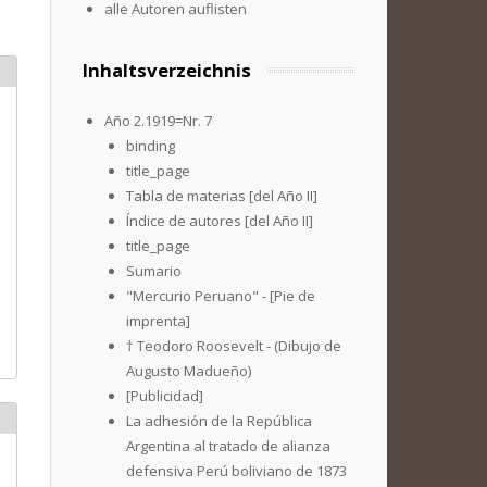
alle Autoren auflisten
Inhaltsverzeichnis
Año 2.1919=Nr. 7
binding
title_page
Tabla de materias [del Año II]
Índice de autores [del Año II]
title_page
Sumario
"Mercurio Peruano" - [Pie de
imprenta]
† Teodoro Roosevelt - (Dibujo de
Augusto Madueño)
[Publicidad]
La adhesión de la República
Argentina al tratado de alianza
defensiva Perú boliviano de 1873