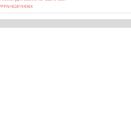
PN?PPN=82819436X