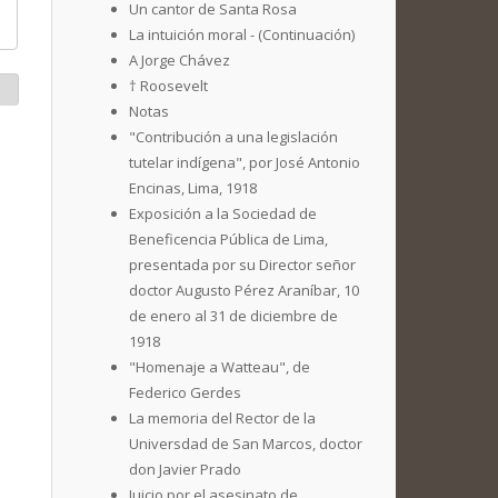
Un cantor de Santa Rosa
La intuición moral - (Continuación)
A Jorge Chávez
† Roosevelt
Notas
"Contribución a una legislación
tutelar indígena", por José Antonio
Encinas, Lima, 1918
Exposición a la Sociedad de
Beneficencia Pública de Lima,
presentada por su Director señor
doctor Augusto Pérez Araníbar, 10
de enero al 31 de diciembre de
1918
"Homenaje a Watteau", de
Federico Gerdes
La memoria del Rector de la
Universdad de San Marcos, doctor
don Javier Prado
Juicio por el asesinato de