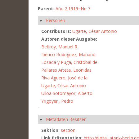
Parent:
Año 2.1919=Nr. 7
Personen
Hide
Contributors:
Ugarte, César Antonio
Autoren dieser Ausgabe:
Beltroy, Manuel R.
Ibérico Rodríguez, Mariano
Losada y Puga, Cristóbal de
Pallares Arteta, Leonidas
Riva Aguero, José de la
Ugarte, César Antonio
Ulloa Sotomayor, Alberto
Yrigoyen, Pedro
Metadaten Besitzer
Hide
Sektion:
section
Link Präsentation:
http://digital.iai.spk-berli