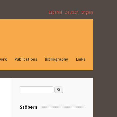
Español
Deutsch
English
work
Publications
Bibliography
Links
Search form
Search
Stöbern