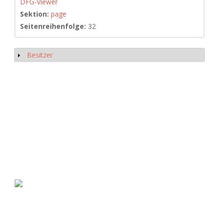
DFG-Viewer
Sektion:
page
Seitenreihenfolge:
32
Besitzer
Show