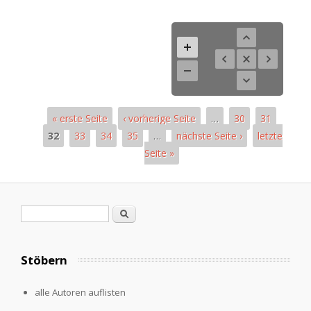
« erste Seite
‹ vorherige Seite
…
30
31
32
33
34
35
…
nächste Seite ›
letzte
Seite »
Pages
Search form
Search
Stöbern
alle Autoren auflisten