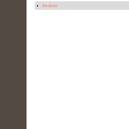
Besitzer
Show