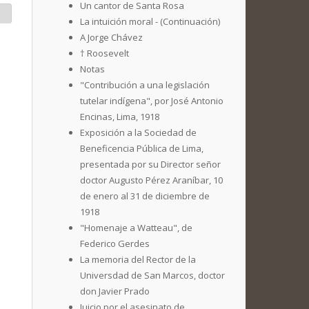
Un cantor de Santa Rosa
La intuición moral - (Continuación)
A Jorge Chávez
† Roosevelt
Notas
"Contribución a una legislación
tutelar indígena", por José Antonio
Encinas, Lima, 1918
Exposición a la Sociedad de
Beneficencia Pública de Lima,
presentada por su Director señor
doctor Augusto Pérez Araníbar, 10
de enero al 31 de diciembre de
1918
"Homenaje a Watteau", de
Federico Gerdes
La memoria del Rector de la
Universdad de San Marcos, doctor
don Javier Prado
Juicio por el asesinato de