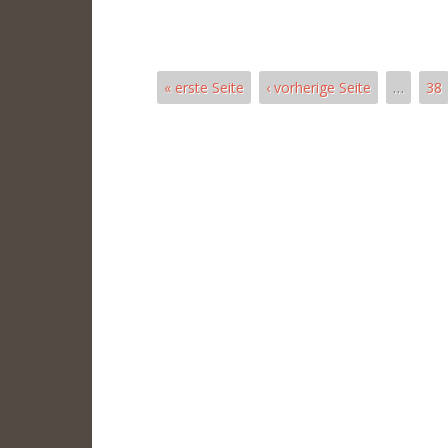
« erste Seite
‹ vorherige Seite
…
38
Pages