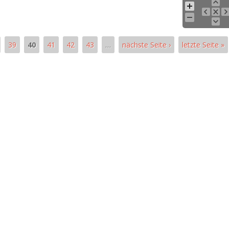
39
40
41
42
43
…
nächste Seite ›
letzte Seite »