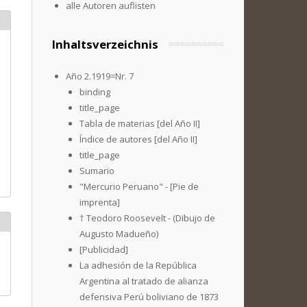
alle Autoren auflisten
Inhaltsverzeichnis
Año 2.1919=Nr. 7
binding
title_page
Tabla de materias [del Año II]
Índice de autores [del Año II]
title_page
Sumario
"Mercurio Peruano" - [Pie de
imprenta]
† Teodoro Roosevelt - (Dibujo de
Augusto Madueño)
[Publicidad]
La adhesión de la República
Argentina al tratado de alianza
defensiva Perú boliviano de 1873