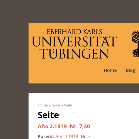
Home
Blog
Home
»
Seite
» Seite
You are here
Seite
Año 2.1919=Nr. 7,40
Parent:
Año 2.1919=Nr. 7