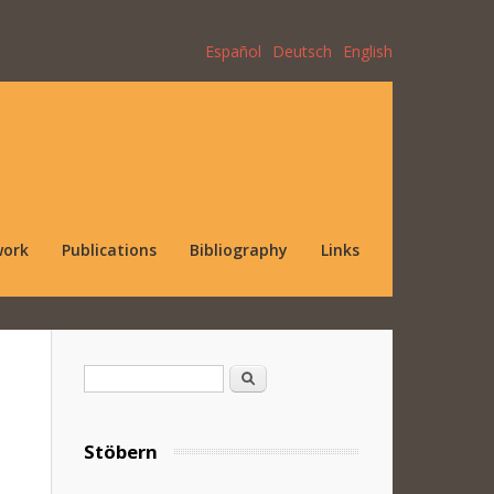
Español
Deutsch
English
work
Publications
Bibliography
Links
Search form
Search
Stöbern