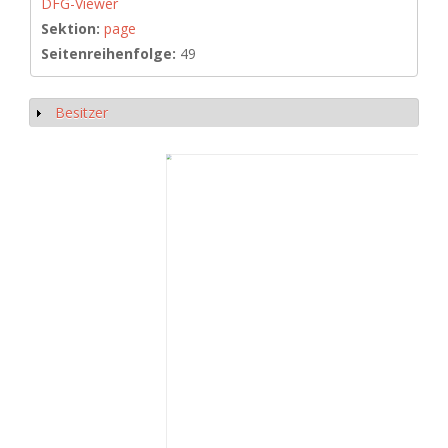
DFG-Viewer
Sektion:
page
Seitenreihenfolge:
49
Besitzer
Show