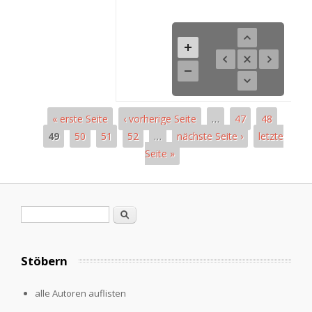
« erste Seite
‹ vorherige Seite
…
47
48
49
50
51
52
…
nächste Seite ›
letzte
Seite »
Pages
Search form
Search
Stöbern
alle Autoren auflisten