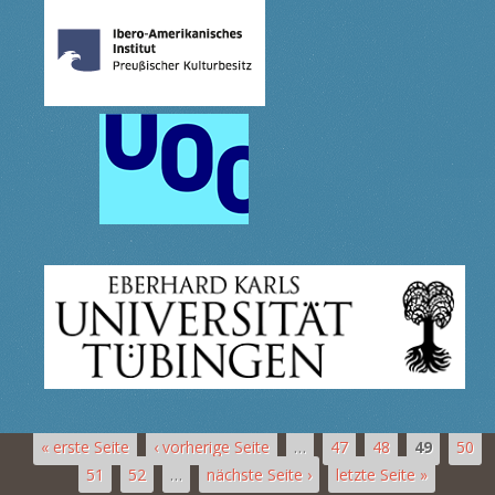
« erste Seite
‹ vorherige Seite
…
47
48
49
50
51
52
…
nächste Seite ›
letzte Seite »