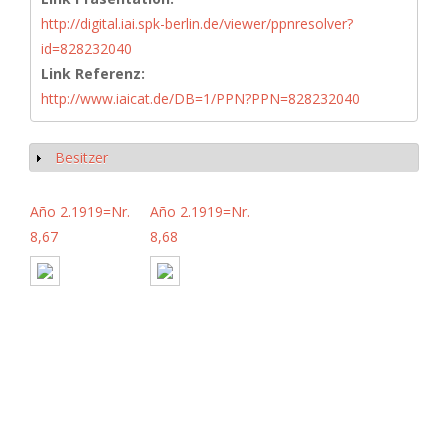
http://digital.iai.spk-berlin.de/viewer/ppnresolver?
id=828232040
Link Referenz:
http://www.iaicat.de/DB=1/PPN?PPN=828232040
Besitzer
Show
Año 2.1919=Nr.
Año 2.1919=Nr.
8,67
8,68