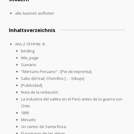
alle Autoren auflisten
Inhaltsverzeichnis
Año 2.1919=Nr. 8
binding
title_page
Sumario
"Mercurio Peruano" - [Pie de imprenta]
Salto del trail, Chorrillos [... - Dibujo]
[Publicidad]
Nota de la redacción
La industria del salitre en el Perú antes de la guerra con
Chile
1895
Minueto
Un cantor de Santa Rosa
El nocturno de las almas