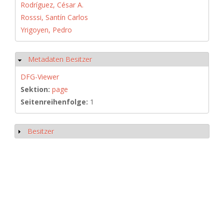
Rodríguez, César A.
Rosssi, Santín Carlos
Yrigoyen, Pedro
Metadaten Besitzer
Hide
DFG-Viewer
Sektion:
page
Seitenreihenfolge:
1
Besitzer
Show