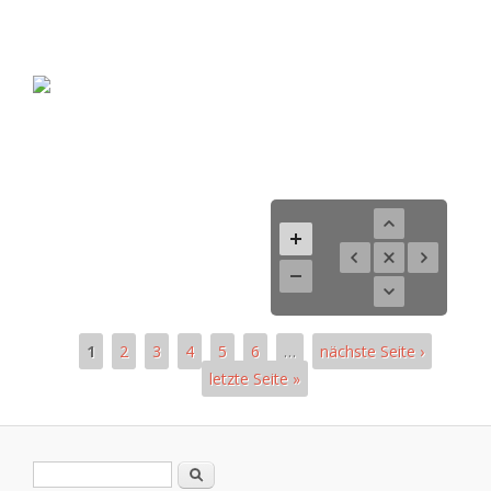
1
2
3
4
5
6
…
nächste Seite ›
letzte Seite »
Pages
Search form
Search