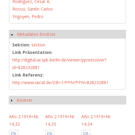
Rodríguez, César A.
Rosssi, Santín Carlos
Yrigoyen, Pedro
Metadaten Besitzer
Hide
Sektion:
section
Link Präsentation:
http://digital.iai.spk-berlin.de/viewer/ppnresolver?
id=828232881
Link Referenz:
http://www.iaicat.de/DB=1/PPN?PPN=828232881
Besitzer
Show
Año 2.1919=Nr.
Año 2.1919=Nr.
Año 2.1919=Nr.
14,32
14,33
14,34