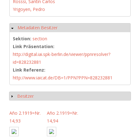
Rosssi, Santín Carlos
Yrigoyen, Pedro
Metadaten Besitzer
Hide
Sektion:
section
Link Präsentation:
http://digital.iai.spk-berlin.de/viewer/ppnresolver?
id=828232881
Link Referenz:
http://www.iaicat.de/DB=1/PPN?PPN=828232881
Besitzer
Show
Año 2.1919=Nr.
Año 2.1919=Nr.
14,93
14,94