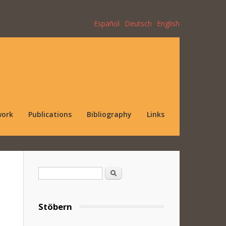
Español
Deutsch
English
work
Publications
Bibliography
Links
Search form
Search
Stöbern