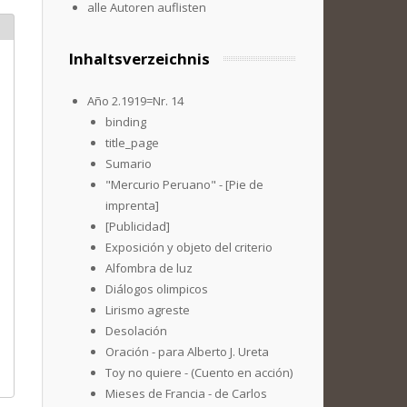
alle Autoren auflisten
Inhaltsverzeichnis
Año 2.1919=Nr. 14
binding
title_page
Sumario
"Mercurio Peruano" - [Pie de
imprenta]
[Publicidad]
Exposición y objeto del criterio
Alfombra de luz
Diálogos olimpicos
Lirismo agreste
Desolación
Oración - para Alberto J. Ureta
Toy no quiere - (Cuento en acción)
Mieses de Francia - de Carlos