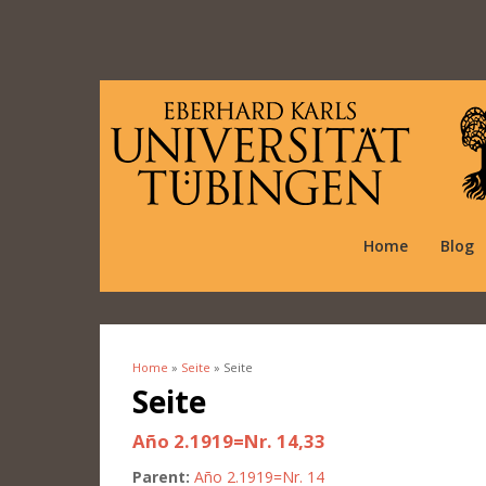
Home
Blog
Home
»
Seite
» Seite
You are here
Seite
Año 2.1919=Nr. 14,33
Parent:
Año 2.1919=Nr. 14