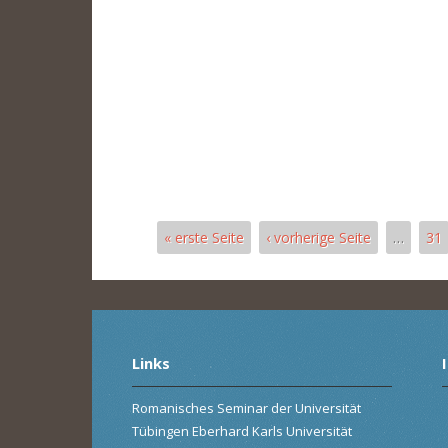
« erste Seite
‹ vorherige Seite
…
31
Pages
Links
Romanisches Seminar der Universität
Tübingen Eberhard Karls Universität