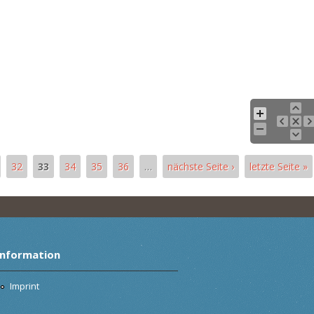
32
33
34
35
36
…
nächste Seite ›
letzte Seite »
Information
Imprint