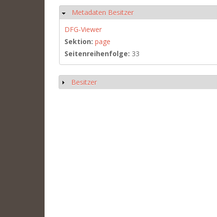
Metadaten Besitzer
Hide
DFG-Viewer
Sektion:
page
Seitenreihenfolge:
33
Besitzer
Show