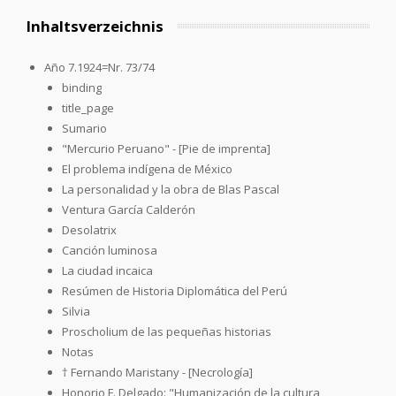
Inhaltsverzeichnis
Año 7.1924=Nr. 73/74
binding
title_page
Sumario
"Mercurio Peruano" - [Pie de imprenta]
El problema indígena de México
La personalidad y la obra de Blas Pascal
Ventura García Calderón
Desolatrix
Canción luminosa
La ciudad incaica
Resúmen de Historia Diplomática del Perú
Silvia
Proscholium de las pequeñas historias
Notas
† Fernando Maristany - [Necrología]
Honorio F. Delgado: "Humanización de la cultura