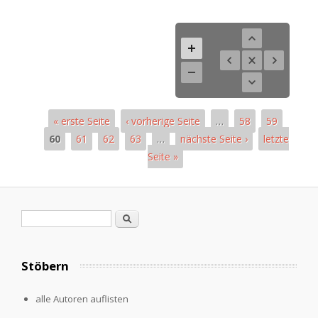
« erste Seite
‹ vorherige Seite
…
58
59
60
61
62
63
…
nächste Seite ›
letzte
Seite »
Pages
Search form
Search
Stöbern
alle Autoren auflisten