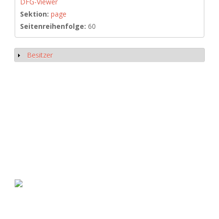
DFG-Viewer
Sektion:
page
Seitenreihenfolge:
60
Besitzer
Show