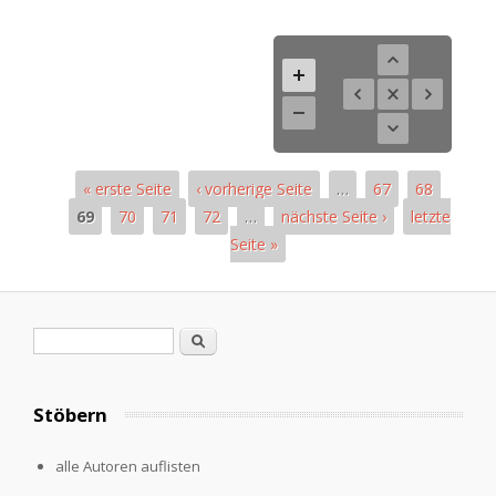
« erste Seite
‹ vorherige Seite
…
67
68
69
70
71
72
…
nächste Seite ›
letzte
Seite »
Pages
Search form
Search
Stöbern
alle Autoren auflisten