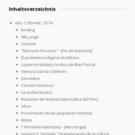
Inhaltsverzeichnis
Año 7.1924=Nr. 73/74
binding
title_page
Sumario
"Mercurio Peruano" - [Pie de imprenta]
El problema indígena de México
La personalidad y la obra de Blas Pascal
Ventura García Calderón
Desolatrix
Canción luminosa
La ciudad incaica
Resúmen de Historia Diplomática del Perú
Silvia
Proscholium de las pequeñas historias
Notas
† Fernando Maristany - [Necrología]
Honorio F. Delgado: "Humanización de la cultura