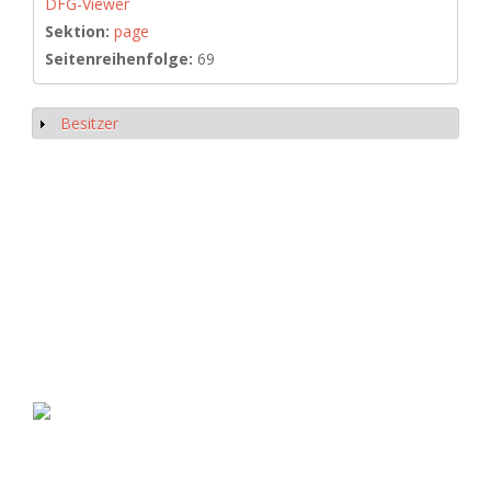
DFG-Viewer
Sektion:
page
Seitenreihenfolge:
69
Besitzer
Show