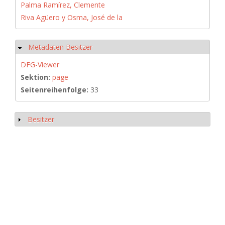
Palma Ramírez, Clemente
Riva Agüero y Osma, José de la
Metadaten Besitzer
Hide
DFG-Viewer
Sektion:
page
Seitenreihenfolge:
33
Besitzer
Show