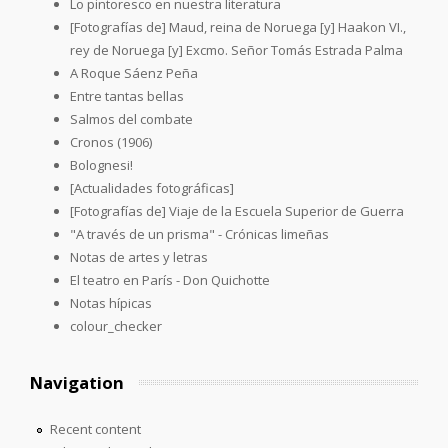
Lo pintoresco en nuestra literatura
[Fotografías de] Maud, reina de Noruega [y] Haakon VI.,
rey de Noruega [y] Excmo. Señor Tomás Estrada Palma
A Roque Sáenz Peña
Entre tantas bellas
Salmos del combate
Cronos (1906)
Bolognesi!
[Actualidades fotográficas]
[Fotografías de] Viaje de la Escuela Superior de Guerra
"A través de un prisma" - Crónicas limeñas
Notas de artes y letras
El teatro en París - Don Quichotte
Notas hípicas
colour_checker
Navigation
Recent content