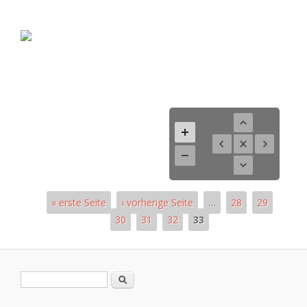
« erste Seite
‹ vorherige Seite
…
28
29
30
31
32
33
Pages
Search form
Search