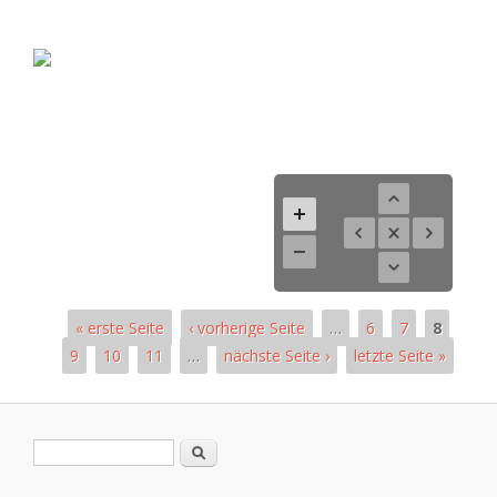
« erste Seite
‹ vorherige Seite
…
6
7
8
9
10
11
…
nächste Seite ›
letzte Seite »
Pages
Search form
Search