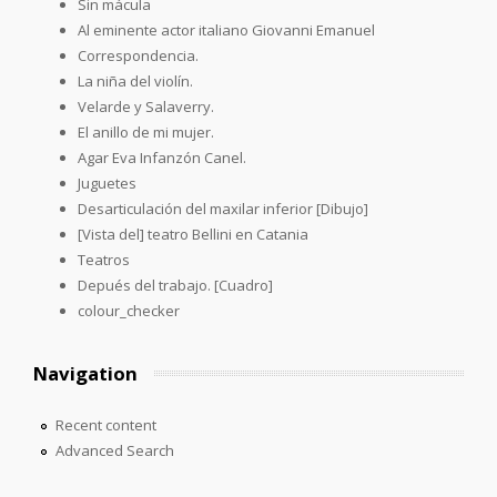
Sin mácula
Al eminente actor italiano Giovanni Emanuel
Correspondencia.
La niña del violín.
Velarde y Salaverry.
El anillo de mi mujer.
Agar Eva Infanzón Canel.
Juguetes
Desarticulación del maxilar inferior [Dibujo]
[Vista del] teatro Bellini en Catania
Teatros
Depués del trabajo. [Cuadro]
colour_checker
Navigation
Recent content
Advanced Search