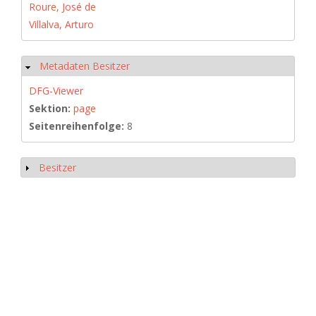
Roure, José de
Villalva, Arturo
Metadaten Besitzer
Hide
DFG-Viewer
Sektion:
page
Seitenreihenfolge:
8
Besitzer
Show