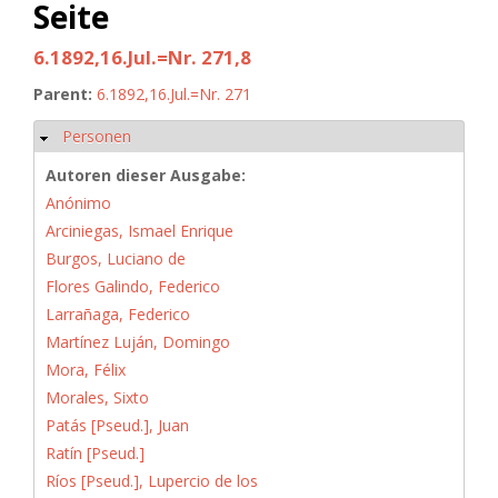
Seite
6.1892,16.Jul.=Nr. 271,8
Parent:
6.1892,16.Jul.=Nr. 271
Personen
Hide
Autoren dieser Ausgabe:
Anónimo
Arciniegas, Ismael Enrique
Burgos, Luciano de
Flores Galindo, Federico
Larrañaga, Federico
Martínez Luján, Domingo
Mora, Félix
Morales, Sixto
Patás [Pseud.], Juan
Ratín [Pseud.]
Ríos [Pseud.], Lupercio de los