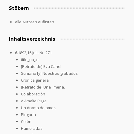
Stöbern
alle Autoren auflisten
Inhaltsverzeichnis
6.1892,16.Jul.=Nr. 271
title_page
[Retrato de] Eva Canel
Sumario [y] Nuestros grabados
Crónica general
[Retrato de] Una limeña.
Colaboración
A Amalia Puga.
Un drama de amor.
Plegaria
Colón.
Humoradas.