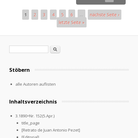
1
2
3
4
5
6
…
nächste Seite ›
letzte Seite »
Pages
Search form
Search
Stöbern
alle Autoren auflisten
Inhaltsverzeichnis
3.1890=Nr. 152(5.Apr.)
title_page
[Retrato de Juan Antonio Pezet]
[Editorial]