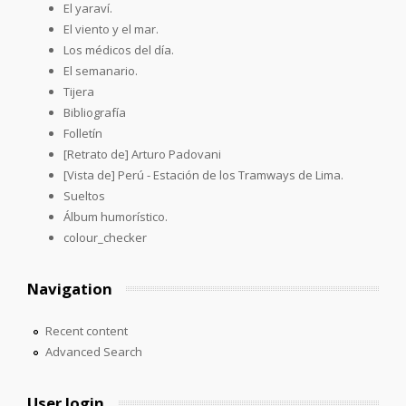
El yaraví.
El viento y el mar.
Los médicos del día.
El semanario.
Tijera
Bibliografía
Folletín
[Retrato de] Arturo Padovani
[Vista de] Perú - Estación de los Tramways de Lima.
Sueltos
Álbum humorístico.
colour_checker
Navigation
Recent content
Advanced Search
User login