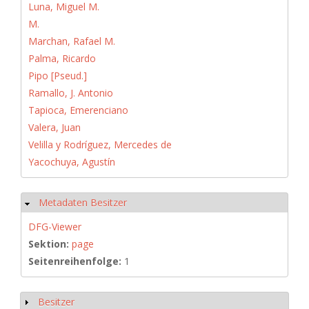
Luna, Miguel M.
M.
Marchan, Rafael M.
Palma, Ricardo
Pipo [Pseud.]
Ramallo, J. Antonio
Tapioca, Emerenciano
Valera, Juan
Velilla y Rodríguez, Mercedes de
Yacochuya, Agustín
Metadaten Besitzer
Hide
DFG-Viewer
Sektion:
page
Seitenreihenfolge:
1
Besitzer
Show