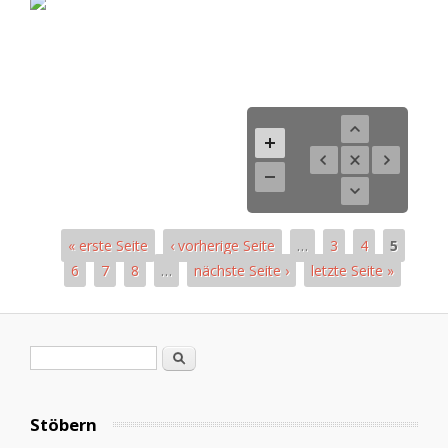
« erste Seite
‹ vorherige Seite
…
3
4
5
6
7
8
…
nächste Seite ›
letzte Seite »
Pages
Search form
Search
Stöbern