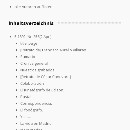
alle Autoren auflisten
Inhaltsverzeichnis
5.1892=Nr. 256(2.Apr.)
title_page
[Retrato de] Francisco Aurelio Villarán
Sumario
Crónica general
Nuestros grabados
[Retrato de César Canevaro]
Colaboración
El Kinetógrafo de Edison.
Basta!
Correspondencia.
El fonógrafo.
Yo!........
La vida en Madrid
Inocentadas.