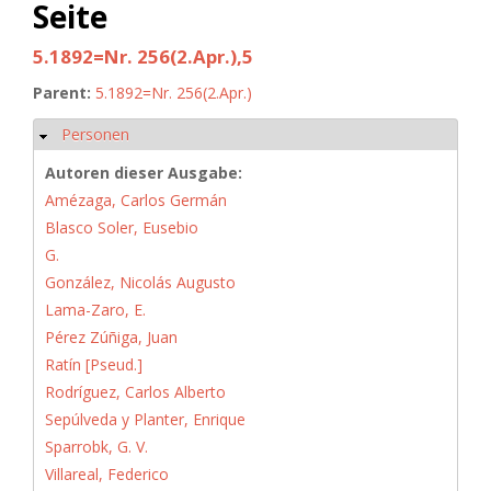
Seite
5.1892=Nr. 256(2.Apr.),5
Parent:
5.1892=Nr. 256(2.Apr.)
Personen
Hide
Autoren dieser Ausgabe:
Amézaga, Carlos Germán
Blasco Soler, Eusebio
G.
González, Nicolás Augusto
Lama-Zaro, E.
Pérez Zúñiga, Juan
Ratín [Pseud.]
Rodríguez, Carlos Alberto
Sepúlveda y Planter, Enrique
Sparrobk, G. V.
Villareal, Federico