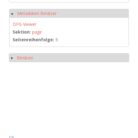
Metadaten Besitzer
Hide
DFG-Viewer
Sektion:
page
Seitenreihenfolge:
5
Besitzer
Show