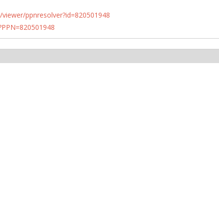
n.de/viewer/ppnresolver?id=820501948
PN?PPN=820501948