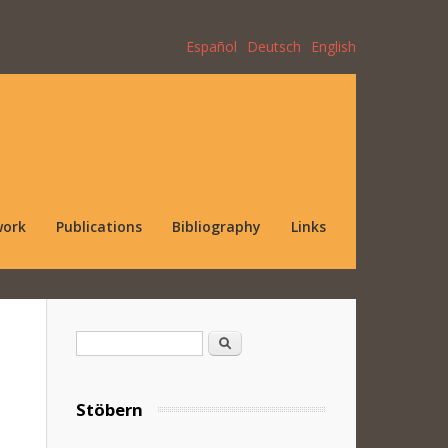
Español
Deutsch
English
work
Publications
Bibliography
Links
Search form
Search
Stöbern