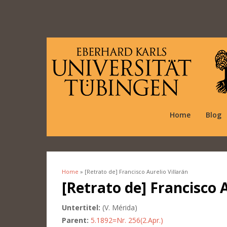
Home
Blog
Home
» [Retrato de] Francisco Aurelio Villarán
You are here
[Retrato de] Francisco A
Untertitel:
(V. Mérida)
Parent:
5.1892=Nr. 256(2.Apr.)