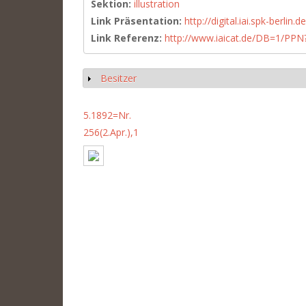
Sektion:
illustration
Link Präsentation:
http://digital.iai.spk-berli
Link Referenz:
http://www.iaicat.de/DB=1/P
Besitzer
Show
5.1892=Nr.
256(2.Apr.),1